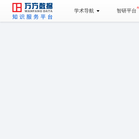
学术导航
智研平台