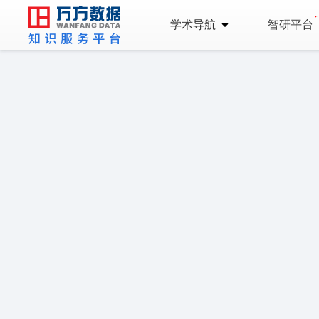
学术导航
智研平台