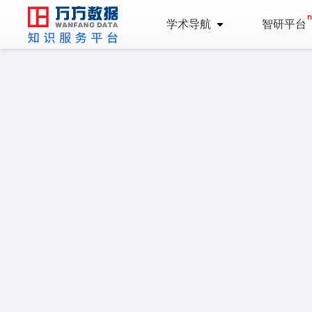
学术导航
智研平台