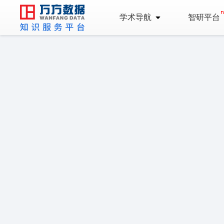
学术导航
智研平台