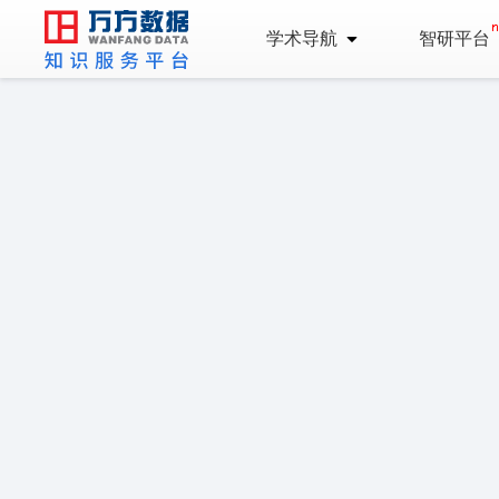
学术导航
智研平台