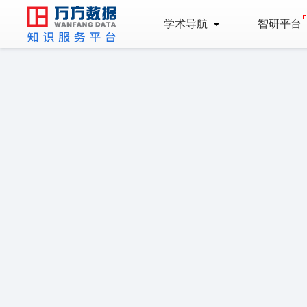
学术导航
智研平台