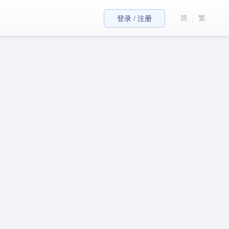
简
繁
登录 / 注册