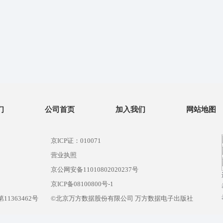
们
公司首页
加入我们
网站地图
京ICP证：010071
营业执照
京公网安备11010802020237号
）
京ICP备08100800号-1
1363462号
©北京万方数据股份有限公司 万方数据电子出版社