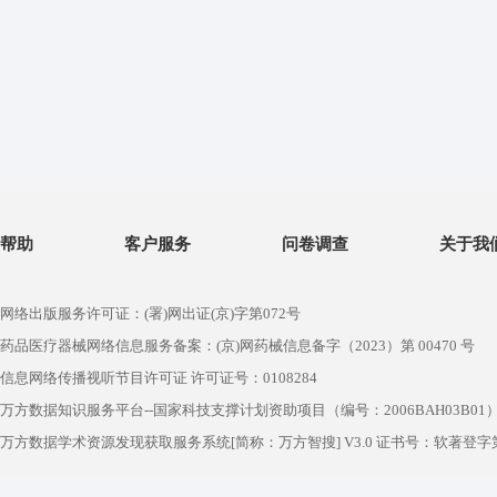
帮助
客户服务
问卷调查
关于我
网络出版服务许可证：(署)网出证(京)字第072号
药品医疗器械网络信息服务备案：(京)网药械信息备字（2023）第 00470 号
信息网络传播视听节目许可证 许可证号：0108284
万方数据知识服务平台--国家科技支撑计划资助项目（编号：2006BAH03B01
万方数据学术资源发现获取服务系统[简称：万方智搜] V3.0 证书号：软著登字第1