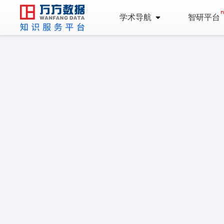
学术导航
智研平台