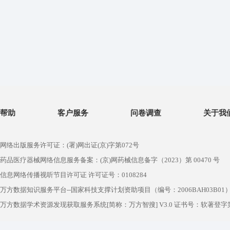
帮助
客户服务
问卷调查
关于我
网络出版服务许可证：(署)网出证(京)字第072号
药品医疗器械网络信息服务备案：(京)网药械信息备字（2023）第 00470 号
信息网络传播视听节目许可证 许可证号：0108284
万方数据知识服务平台--国家科技支撑计划资助项目（编号：2006BAH03B01
万方数据学术资源发现获取服务系统[简称：万方智搜] V3.0 证书号：软著登字第1