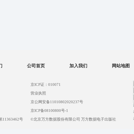
们
公司首页
加入我们
网站地图
京ICP证：010071
营业执照
京公网安备11010802020237号
）
京ICP备08100800号-1
1363462号
©北京万方数据股份有限公司 万方数据电子出版社