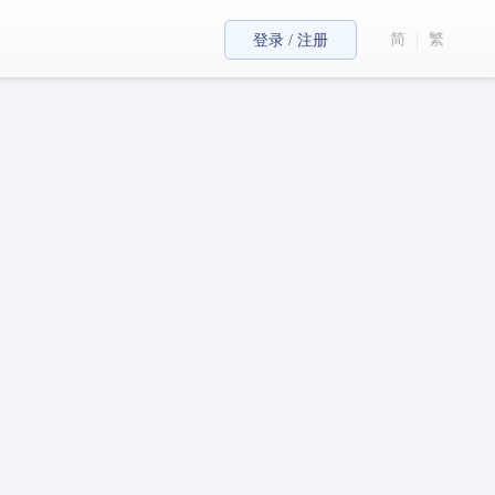
简
繁
登录 / 注册