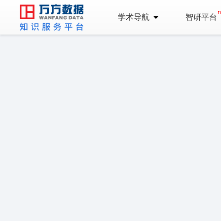
学术导航
智研平台