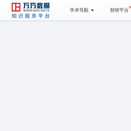
学术导航
智研平台