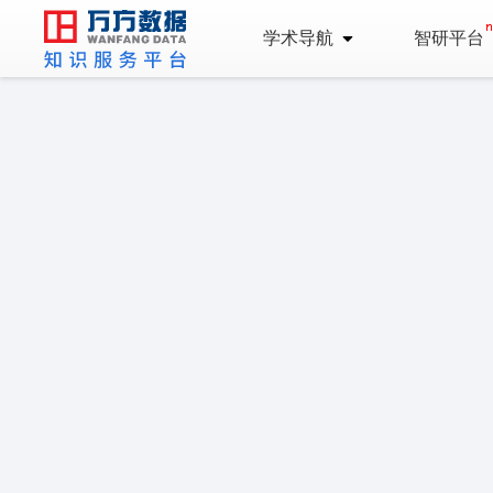
学术导航
智研平台