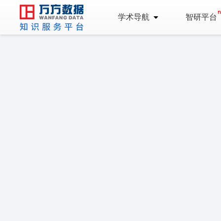
学术导航
智研平台