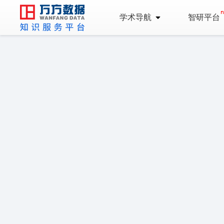
学术导航
智研平台