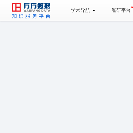
学术导航
智研平台