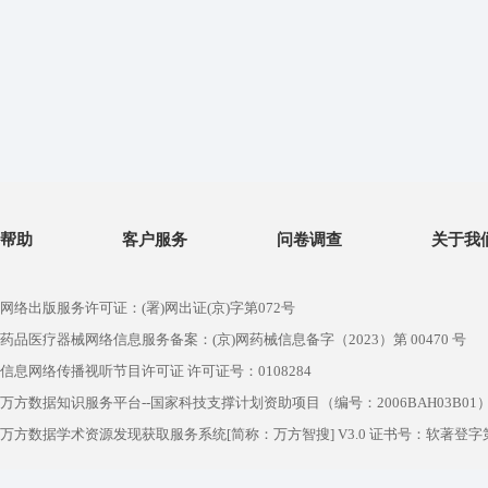
帮助
客户服务
问卷调查
关于我
网络出版服务许可证：(署)网出证(京)字第072号
药品医疗器械网络信息服务备案：(京)网药械信息备字（2023）第 00470 号
信息网络传播视听节目许可证 许可证号：0108284
万方数据知识服务平台--国家科技支撑计划资助项目（编号：2006BAH03B01
万方数据学术资源发现获取服务系统[简称：万方智搜] V3.0 证书号：软著登字第1