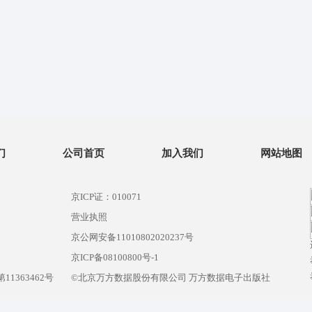
们
公司首页
加入我们
网站地图
京ICP证：010071
营业执照
京公网安备11010802020237号
）
京ICP备08100800号-1
1363462号
©北京万方数据股份有限公司 万方数据电子出版社