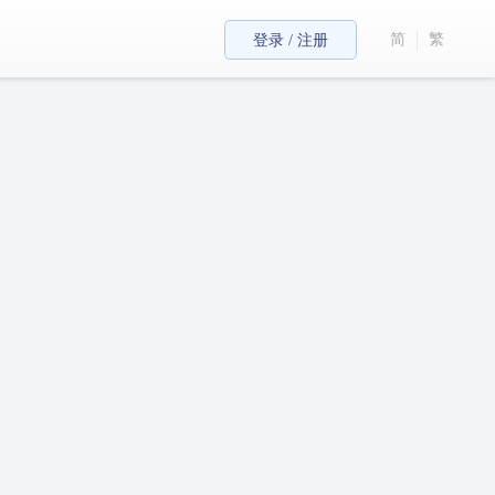
简
繁
登录 / 注册