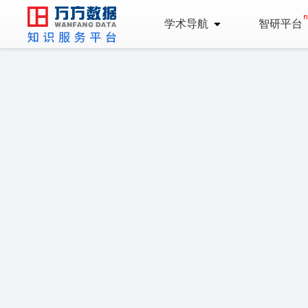
学术导航
智研平台