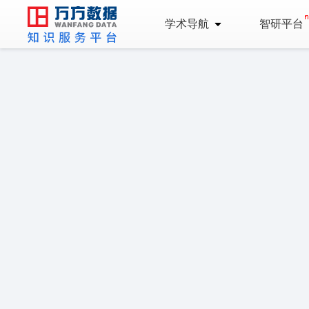
学术导航
智研平台