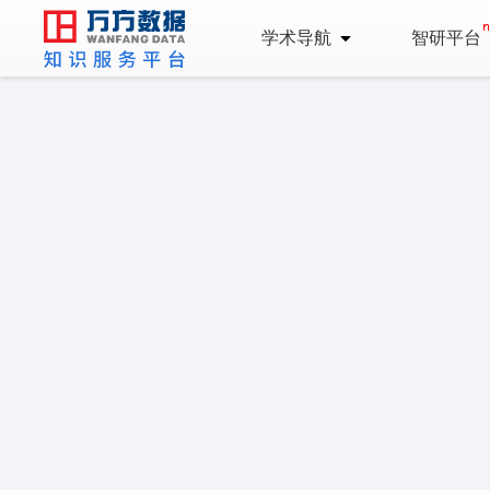
学术导航
智研平台