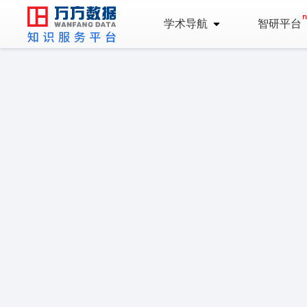
学术导航
智研平台