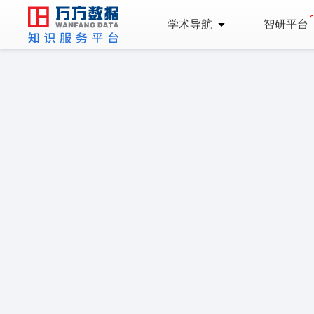
学术导航
智研平台