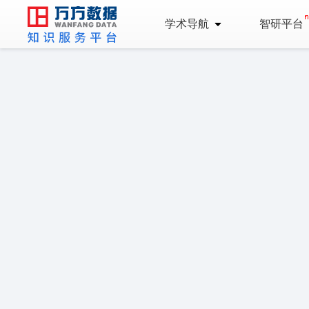
学术导航
智研平台