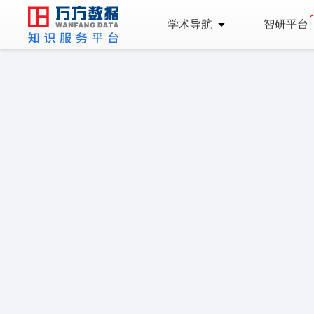
学术导航
智研平台