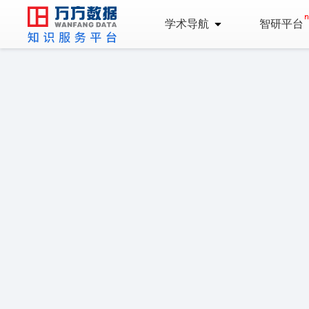
学术导航
智研平台