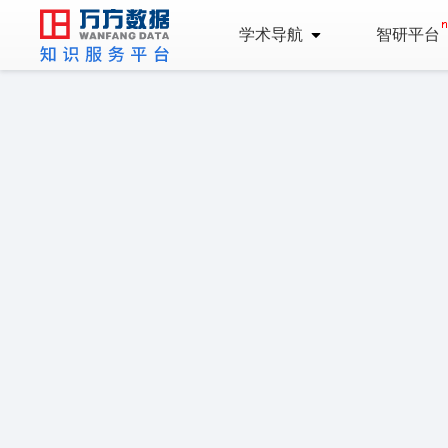
学术导航
智研平台