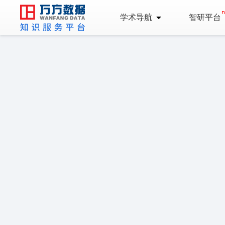
学术导航
智研平台