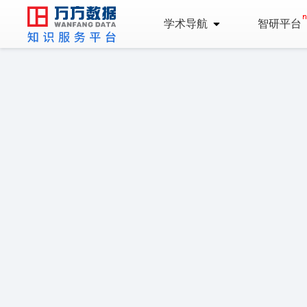
学术导航
智研平台