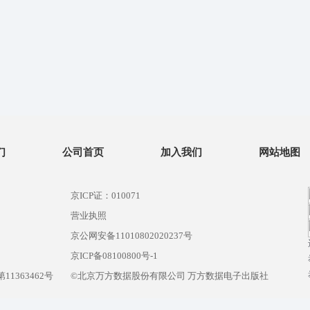
们
公司首页
加入我们
网站地图
京ICP证：010071
营业执照
京公网安备11010802020237号
）
京ICP备08100800号-1
1363462号
©北京万方数据股份有限公司 万方数据电子出版社