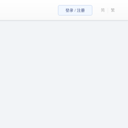
简
繁
登录 / 注册