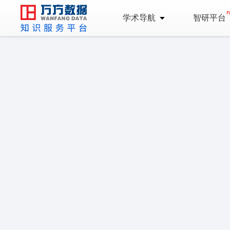
学术导航
智研平台