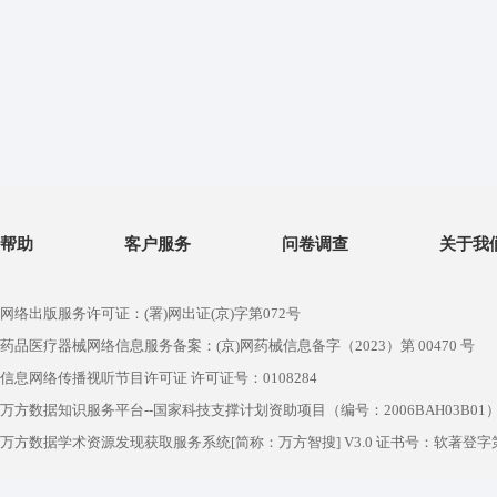
帮助
客户服务
问卷调查
关于我
网络出版服务许可证：(署)网出证(京)字第072号
药品医疗器械网络信息服务备案：(京)网药械信息备字（2023）第 00470 号
信息网络传播视听节目许可证 许可证号：0108284
万方数据知识服务平台--国家科技支撑计划资助项目（编号：2006BAH03B01
万方数据学术资源发现获取服务系统[简称：万方智搜] V3.0 证书号：软著登字第1