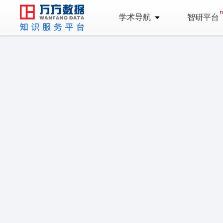
学术导航
智研平台