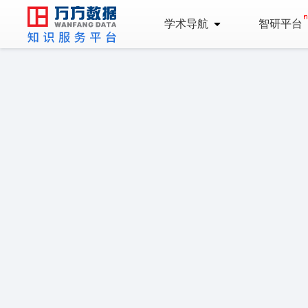
学术导航
智研平台