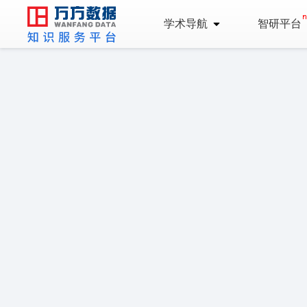
学术导航
智研平台