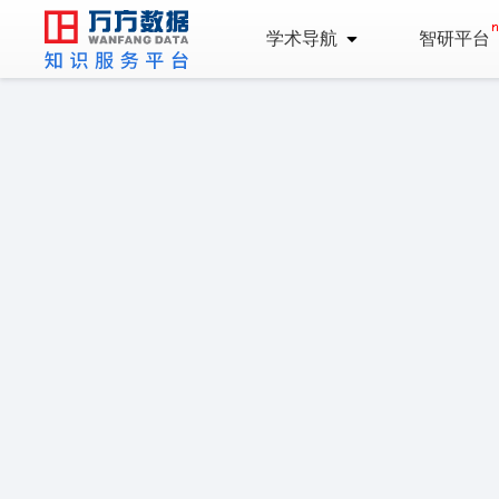
学术导航
智研平台