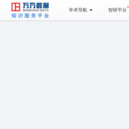
学术导航
智研平台