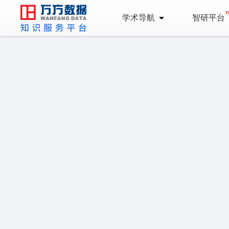
学术导航
智研平台