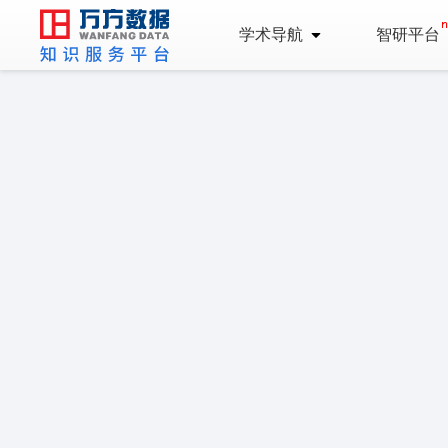
学术导航
智研平台