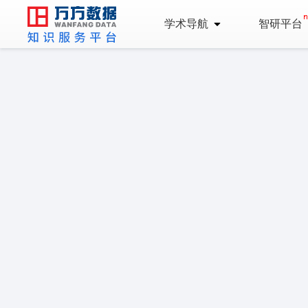
学术导航
智研平台