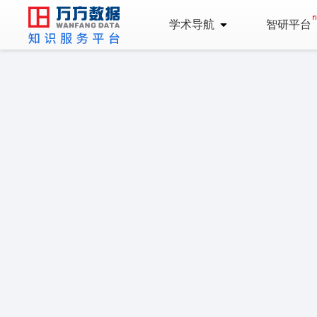
学术导航
智研平台