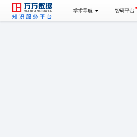
学术导航
智研平台