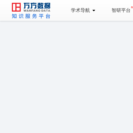
学术导航
智研平台