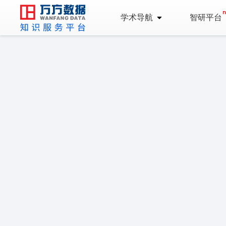
学术导航
智研平台