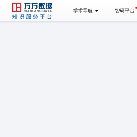
学术导航
智研平台