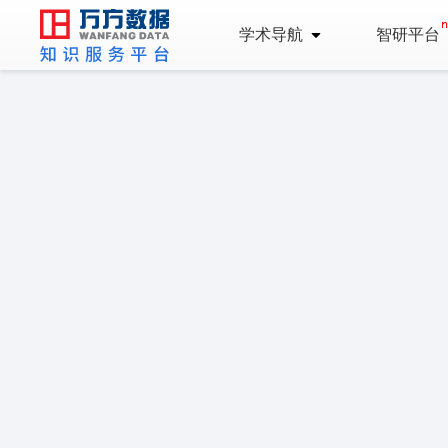
学术导航
智研平台