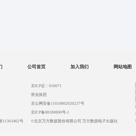
们
公司首页
加入我们
网站地图
京ICP证：010071
营业执照
京公网安备11010802020237号
）
京ICP备08100800号-1
1363462号
©北京万方数据股份有限公司 万方数据电子出版社