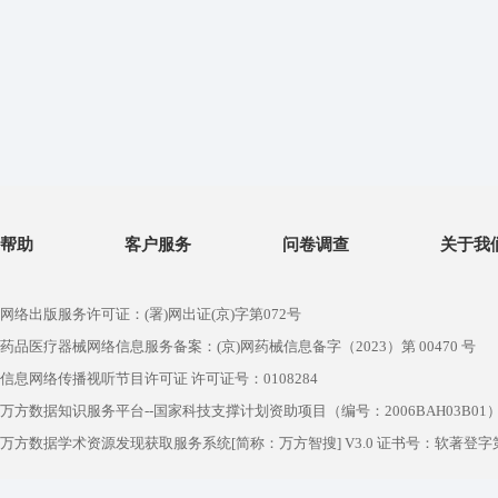
帮助
客户服务
问卷调查
关于我
网络出版服务许可证：(署)网出证(京)字第072号
药品医疗器械网络信息服务备案：(京)网药械信息备字（2023）第 00470 号
信息网络传播视听节目许可证 许可证号：0108284
万方数据知识服务平台--国家科技支撑计划资助项目（编号：2006BAH03B01
万方数据学术资源发现获取服务系统[简称：万方智搜] V3.0 证书号：软著登字第1