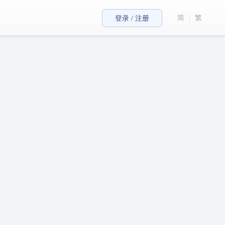
简
繁
登录 / 注册