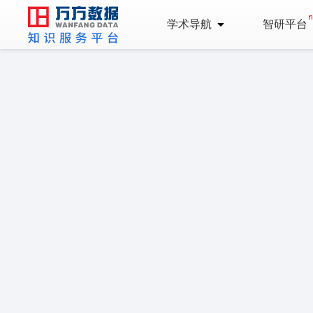
学术导航
智研平台