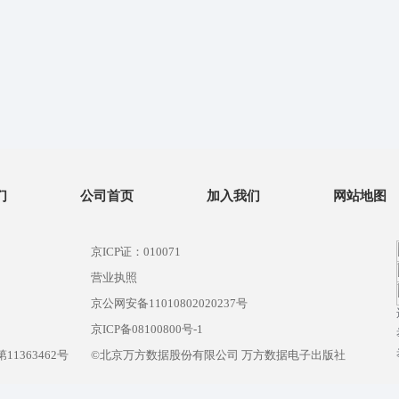
们
公司首页
加入我们
网站地图
京ICP证：010071
营业执照
京公网安备11010802020237号
）
京ICP备08100800号-1
1363462号
©北京万方数据股份有限公司 万方数据电子出版社