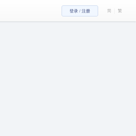
简
繁
登录 / 注册