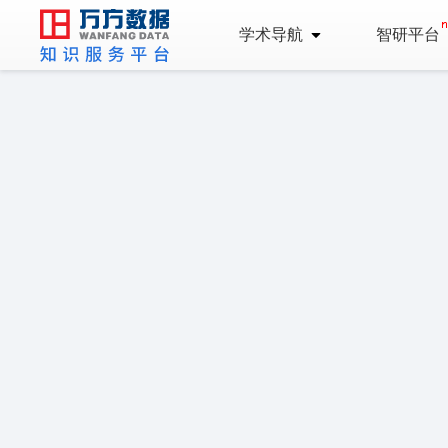
学术导航
智研平台