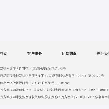
帮助
客户服务
问卷调查
关于我
网络出版服务许可证：(署)网出证(京)字第072号
药品医疗器械网络信息服务备案：(京)网药械信息备字（2023）第 00470 号
信息网络传播视听节目许可证 许可证号：0108284
万方数据知识服务平台--国家科技支撑计划资助项目（编号：2006BAH03B01
万方数据学术资源发现获取服务系统[简称：万方智搜] V3.0 证书号：软著登字第1