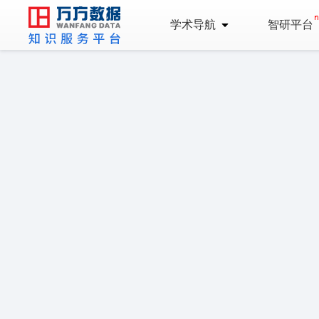
学术导航
智研平台