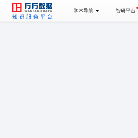
学术导航
智研平台