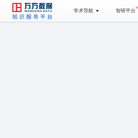
学术导航
智研平台