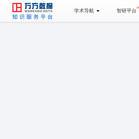
学术导航
智研平台