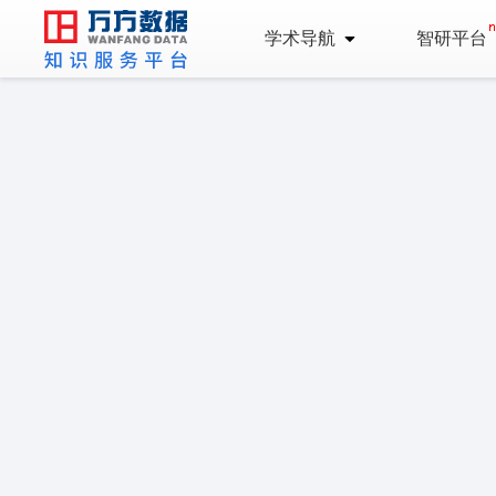
学术导航
智研平台