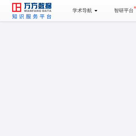
学术导航
智研平台