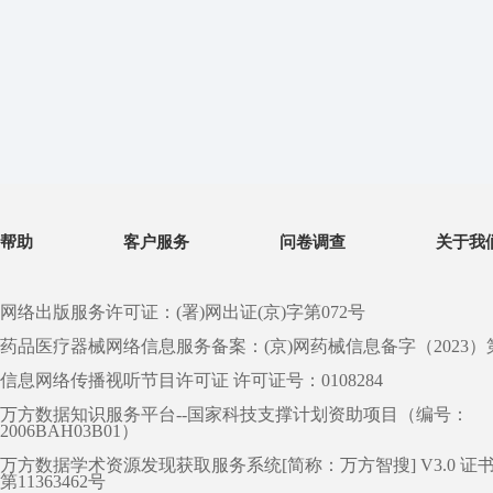
帮助
客户服务
问卷调查
关于我
网络出版服务许可证：(署)网出证(京)字第072号
药品医疗器械网络信息服务备案：(京)网药械信息备字（2023）第 0
信息网络传播视听节目许可证 许可证号：0108284
万方数据知识服务平台--国家科技支撑计划资助项目（编号：
2006BAH03B01）
万方数据学术资源发现获取服务系统[简称：万方智搜] V3.0 证
第11363462号