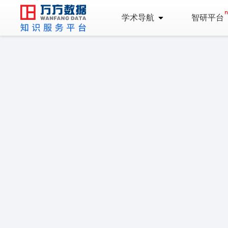
学术导航
智研平台