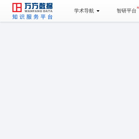
学术导航
智研平台